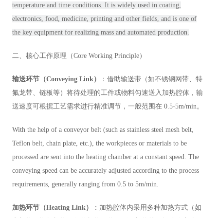
temperature and time conditions. It is widely used in coating,
electronics, food, medicine, printing and other fields, and is one of
the key equipment for realizing mass and automated production.
二、核心工作原理（Core Working Principle）
输送环节（Conveying Link）
：借助输送带（如不锈钢网带、特
氟龙带、链板等）将待处理的工件或物料匀速送入加热腔体，输
送速度可根据工艺需求进行精准调节，一般范围在 0.5-5m/min。
With the help of a conveyor belt (such as stainless steel mesh belt,
Teflon belt, chain plate, etc.), the workpieces or materials to be
processed are sent into the heating chamber at a constant speed. The
conveying speed can be accurately adjusted according to the process
requirements, generally ranging from 0.5 to 5m/min.
加热环节（Heating Link）
：加热腔体内采用多种加热方式（如