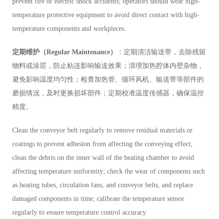
prevent fire or electric shock accidents; operators should wear high-
temperature protective equipment to avoid direct contact with high-
temperature components and workpieces.
定期维护（Regular Maintenance）
：定期清洁输送带，去除残留
物料或涂层，防止粘连影响输送效果；清理加热腔体内壁杂物，
避免影响温度均匀性；检查加热管、循环风机、输送带等部件的
磨损情况，及时更换损坏部件；定期校准温度传感器，确保温控
精度。
Clean the conveyor belt regularly to remove residual materials or
coatings to prevent adhesion from affecting the conveying effect;
clean the debris on the inner wall of the heating chamber to avoid
affecting temperature uniformity; check the wear of components such
as heating tubes, circulation fans, and conveyor belts, and replace
damaged components in time; calibrate the temperature sensor
regularly to ensure temperature control accuracy.