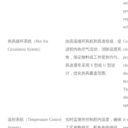
sui
po
re
ach
热风循环系统（Hot Air
由高温循环风机和风道组成，促
Co
Circulation System）
进腔内热空气流动，消除温度死
cir
角，保证物料或工件受热均匀。
pro
风道通常采用 S 型或 U 型设
ch
计，优化热风覆盖范围。
de
he
The
sh
opt
温控系统（Temperature Control
实时监测并控制腔内温度，确保
It 
System）
工艺参数稳定。配备热电偶或
te