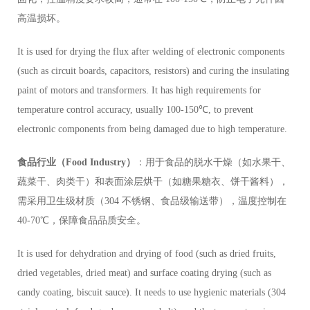
高温损坏。
It is used for drying the flux after welding of electronic components
(such as circuit boards, capacitors, resistors) and curing the insulating
paint of motors and transformers. It has high requirements for
temperature control accuracy, usually 100-150℃, to prevent
electronic components from being damaged due to high temperature.
食品行业（Food Industry）
：用于食品的脱水干燥（如水果干、
蔬菜干、肉类干）和表面涂层烘干（如糖果糖衣、饼干酱料），
需采用卫生级材质（304 不锈钢、食品级输送带），温度控制在
40-70℃，保障食品品质安全。
It is used for dehydration and drying of food (such as dried fruits,
dried vegetables, dried meat) and surface coating drying (such as
candy coating, biscuit sauce). It needs to use hygienic materials (304