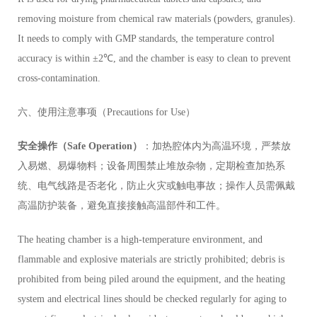
removing moisture from chemical raw materials (powders, granules).
It needs to comply with GMP standards, the temperature control
accuracy is within ±2℃, and the chamber is easy to clean to prevent
cross-contamination.
六、使用注意事项（Precautions for Use）
安全操作（Safe Operation）
：加热腔体内为高温环境，严禁放
入易燃、易爆物料；设备周围禁止堆放杂物，定期检查加热系
统、电气线路是否老化，防止火灾或触电事故；操作人员需佩戴
高温防护装备，避免直接接触高温部件和工件。
The heating chamber is a high-temperature environment, and
flammable and explosive materials are strictly prohibited; debris is
prohibited from being piled around the equipment, and the heating
system and electrical lines should be checked regularly for aging to