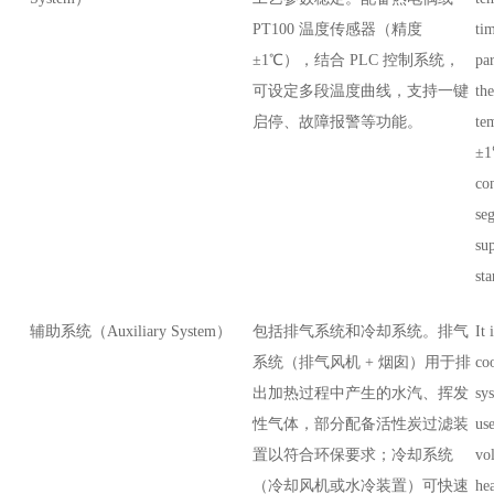
PT100 温度传感器（精度
tim
±1℃），结合 PLC 控制系统，
pa
可设定多段温度曲线，支持一键
th
启停、故障报警等功能。
te
±1
con
se
su
sta
辅助系统（Auxiliary System）
包括排气系统和冷却系统。排气
It 
系统（排气风机 + 烟囱）用于排
co
出加热过程中产生的水汽、挥发
sy
性气体，部分配备活性炭过滤装
us
置以符合环保要求；冷却系统
vol
（冷却风机或水冷装置）可快速
he