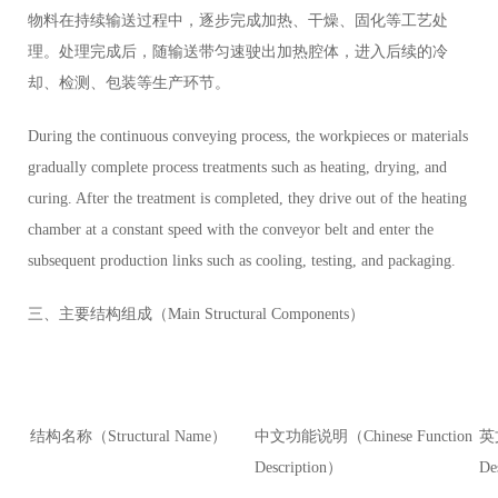
物料在持续输送过程中，逐步完成加热、干燥、固化等工艺处
理。处理完成后，随输送带匀速驶出加热腔体，进入后续的冷
却、检测、包装等生产环节。
During the continuous conveying process, the workpieces or materials
gradually complete process treatments such as heating, drying, and
curing. After the treatment is completed, they drive out of the heating
chamber at a constant speed with the conveyor belt and enter the
subsequent production links such as cooling, testing, and packaging.
三、主要结构组成（Main Structural Components）
结构名称（Structural Name）
中文功能说明（Chinese Function
英文
Description）
De