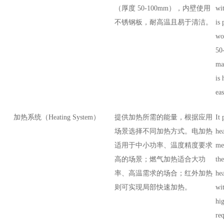
（厚度 50-100mm），内壁使用
wit
不锈钢板，耐高温且易于清洁。
is
woo
50
mad
is 
eas
加热系统（Heating System）
提供加热所需的能量，根据应用
It 
场景选择不同加热方式。电加热
hea
适用于中小功率、温度精度要求
me
高的场景；燃气加热适合大功
the
率、高温需求的场合；红外加热
hea
则可实现局部快速加热。
wi
hi
req