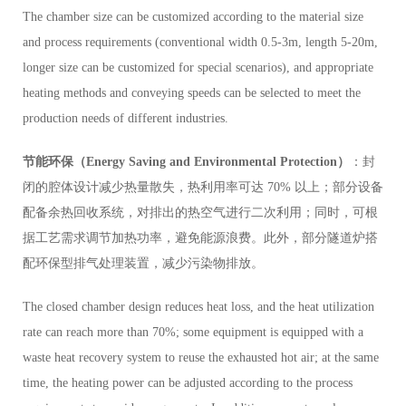
The chamber size can be customized according to the material size
and process requirements (conventional width 0.5-3m, length 5-20m,
longer size can be customized for special scenarios), and appropriate
heating methods and conveying speeds can be selected to meet the
production needs of different industries.
节能环保（Energy Saving and Environmental Protection）
：封
闭的腔体设计减少热量散失，热利用率可达 70% 以上；部分设备
配备余热回收系统，对排出的热空气进行二次利用；同时，可根
据工艺需求调节加热功率，避免能源浪费。此外，部分隧道炉搭
配环保型排气处理装置，减少污染物排放。
The closed chamber design reduces heat loss, and the heat utilization
rate can reach more than 70%; some equipment is equipped with a
waste heat recovery system to reuse the exhausted hot air; at the same
time, the heating power can be adjusted according to the process