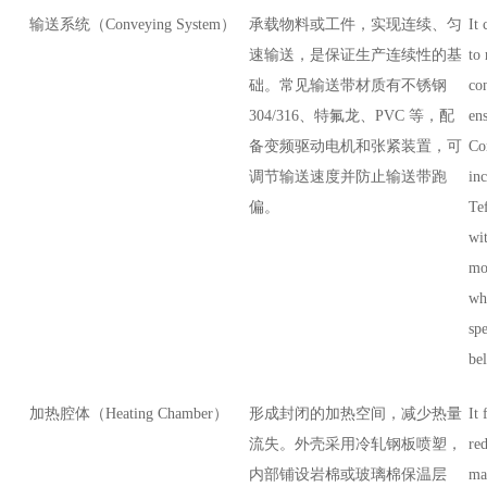
输送系统（Conveying System）
承载物料或工件，实现连续、匀
It 
速输送，是保证生产连续性的基
to
础。常见输送带材质有不锈钢
con
304/316、特氟龙、PVC 等，配
en
备变频驱动电机和张紧装置，可
Co
调节输送速度并防止输送带跑
inc
偏。
Tef
wi
mo
wh
sp
bel
加热腔体（Heating Chamber）
形成封闭的加热空间，减少热量
It 
流失。外壳采用冷轧钢板喷塑，
red
内部铺设岩棉或玻璃棉保温层
mad