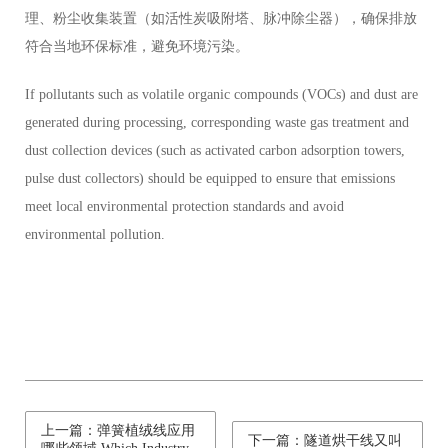
理、粉尘收集装置（如活性炭吸附塔、脉冲除尘器），确保排放
符合当地环保标准，避免环境污染。
If pollutants such as volatile organic compounds (VOCs) and dust are
generated during processing, corresponding waste gas treatment and
dust collection devices (such as activated carbon adsorption towers,
pulse dust collectors) should be equipped to ensure that emissions
meet local environmental protection standards and avoid
environmental pollution.
上一篇：弹簧植绒线应用
下一篇：隧道烘干线又叫