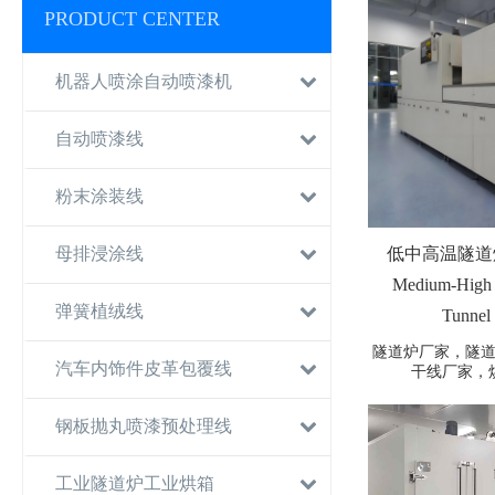
PRODUCT CENTER
机器人喷涂自动喷漆机
自动喷漆线
粉末涂装线
母排浸涂线
低中高温隧道烘
Medium-High 
弹簧植绒线
Tunnel
隧道炉厂家，隧
汽车内饰件皮革包覆线
干线厂家，
钢板抛丸喷漆预处理线
工业隧道炉工业烘箱