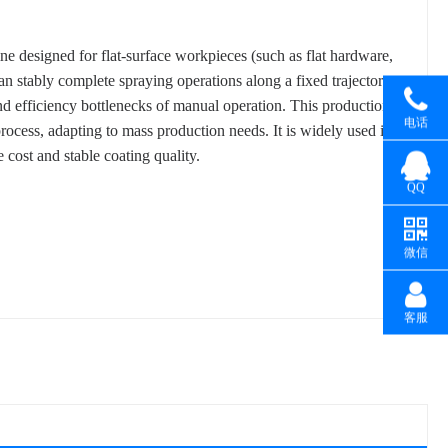
ne designed for flat-surface workpieces (such as flat hardware,
can stably complete spraying operations along a fixed trajectory,
and efficiency bottlenecks of manual operation. This production
电话
rocess, adapting to mass production needs. It is widely used in
 cost and stable coating quality.
QQ
微信
客服