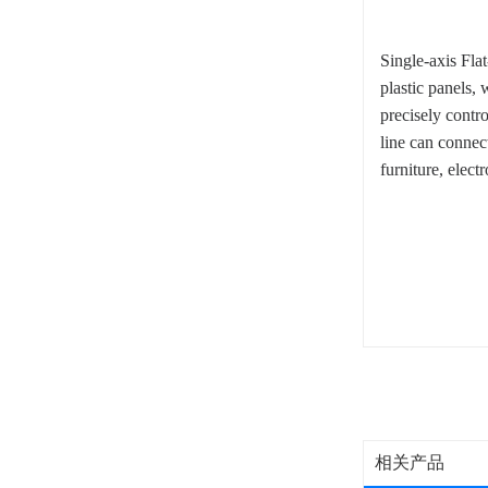
Single-axis Fla
plastic panels, 
precisely contr
line can connec
furniture, elect
相关产品