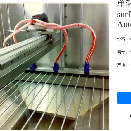
单轴
sur
Aut
价格：
编号：HJ
产地：