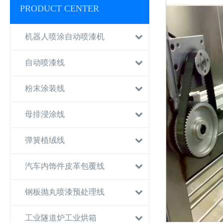
PRODUCT CENTER
机器人喷涂自动喷漆机
自动喷漆线
粉末涂装线
母排浸涂线
弹簧植绒线
汽车内饰件皮革包覆线
钢板抛丸喷漆预处理线
工业隧道炉工业烘箱