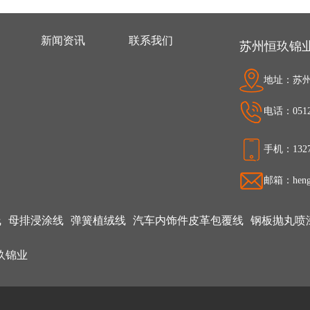
新闻资讯
联系我们
苏州恒玖锦
地址：苏州
电话：0512-
手机：1327
邮箱：hengj
线
母排浸涂线
弹簧植绒线
汽车内饰件皮革包覆线
钢板抛丸喷
玖锦业