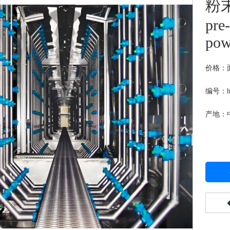
粉
pre
pow
价格：
编号：hj
产地：