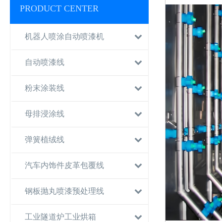
PRODUCT CENTER
机器人喷涂自动喷漆机
自动喷漆线
粉末涂装线
母排浸涂线
弹簧植绒线
汽车内饰件皮革包覆线
钢板抛丸喷漆预处理线
工业隧道炉工业烘箱