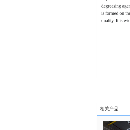
degreasing agen
is formed on th
quality. It is 
相关产品